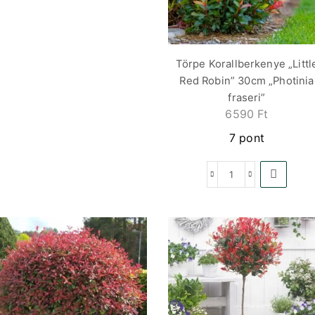
Törpe Korallberkenye „Littl
Red Robin” 30cm „Photinia
fraseri”
6590
Ft
7 pont