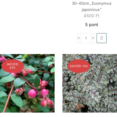
30-40cm „Euonymus
japonicus”
4500
Ft
5 pont
AKCIÓS!
AKCIÓS! 13%
43%