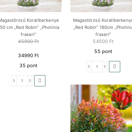
Magastörzsű Korallberkenye
Magastörzsű Korallberkeny
150 cm „Red Robin” „Photinia
„Red Robin” 180cm „Photini
fraseri”
fraseri”
45990
Ft
54500
Ft
55 pont
34990
Ft
35 pont