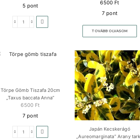
6500
Ft
5 pont
7 pont
TOVÁBB OLVASOM
Törpe Gömb Tiszafa 20cm
„Taxus baccata Anna”
6500
Ft
7 pont
Japán Kecskerágó
„Aureomarginata” Arany tar