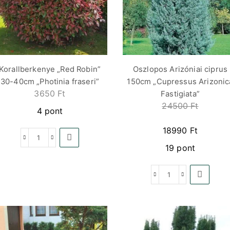
Korallberkenye „Red Robin”
Oszlopos Arizóniai ciprus
30-40cm „Photinia fraseri”
150cm „Cupressus Arizonic
3650
Ft
Fastigiata”
24500
Ft
4 pont
18990
Ft
19 pont