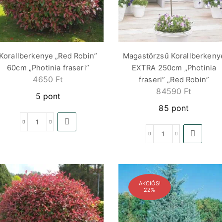
Korallberkenye „Red Robin”
Magastörzsű Korallberkeny
60cm „Photinia fraseri”
EXTRA 250cm „Photinia
4650
Ft
fraseri” „Red Robin”
84590
Ft
5 pont
85 pont
AKCIÓS!
22%