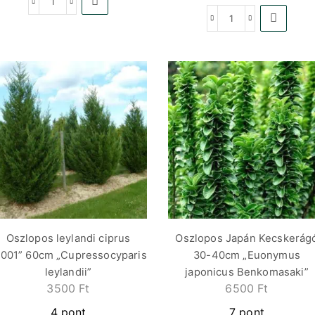
Oszlopos leylandi ciprus
Oszlopos Japán Kecskerág
2001” 60cm „Cupressocyparis
30-40cm „Euonymus
leylandii”
japonicus Benkomasaki”
3500
Ft
6500
Ft
4 pont
7 pont