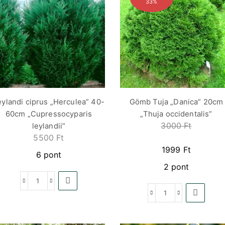
33%
eylandi ciprus „Herculea” 40-
Gömb Tuja „Danica” 20cm
60cm „Cupressocyparis
„Thuja occidentalis”
3000
Ft
leylandii”
5500
Ft
1999
Ft
6 pont
2 pont