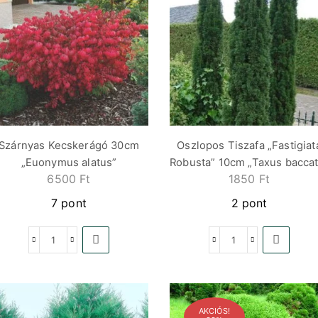
Szárnyas Kecskerágó 30cm
Oszlopos Tiszafa „Fastigiat
„Euonymus alatus”
Robusta” 10cm „Taxus baccat
6500
Ft
1850
Ft
7 pont
2 pont
AKCIÓS!