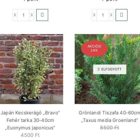
AKCIÓS!
24%
ELFOGYOTT
Japán Kecskerágó „Bravo”
Grönlandi Tiszafa 40-60c
Fehér tarka 30-40cm
„Taxus media Groenland”
8500
Ft
„Euonymus japonicus”
4500
Ft