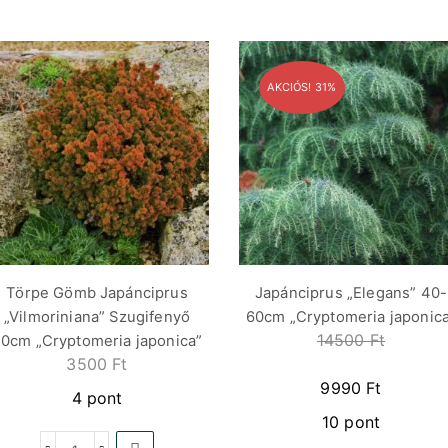
AKCIÓS! 31%
Törpe Gömb Japánciprus
Japánciprus „Elegans” 40-
„Vilmoriniana” Szugifenyő
60cm „Cryptomeria japonic
14500
Ft
0cm „Cryptomeria japonica”
3500
Ft
9990
Ft
4 pont
10 pont