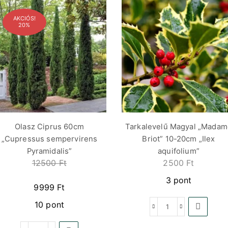
AKCIÓS!
20%
Olasz Ciprus 60cm
Tarkalevelű Magyal „Madam
„Cupressus sempervirens
Briot” 10-20cm „Ilex
Pyramidalis”
aquifolium”
12500
Ft
2500
Ft
3 pont
9999
Ft
10 pont